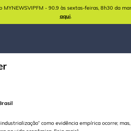
MYNEWSVIPFM - 90.9 às sextas-feiras, 8h30 da ma
aqui
.
er
Brasil
esindustrialização” como evidência empírica ocorre; m
ra na vida econômica.
[leia mais]