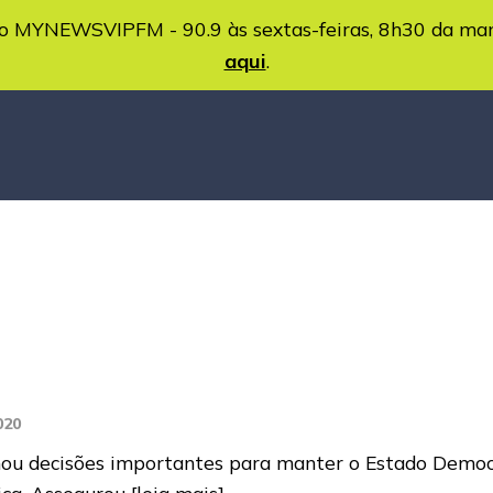
MYNEWSVIPFM - 90.9 às sextas-feiras, 8h30 da ma
aqui
.
020
u decisões importantes para manter o Estado Democrá
ica. Assegurou
[leia mais]