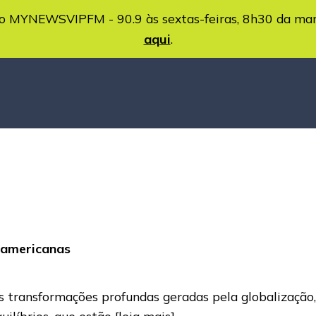
MYNEWSVIPFM - 90.9 às sextas-feiras, 8h30 da ma
aqui
.
o-americanas
s transformações profundas geradas pela globalização
uilíbrios, que estão
[leia mais]