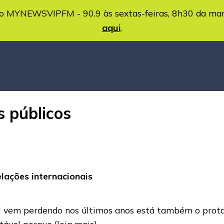
MYNEWSVIPFM - 90.9 às sextas-feiras, 8h30 da ma
aqui
.
s públicos
lações internacionais
il vem perdendo nos últimos anos está também o prot
ntável porque
[leia mais]