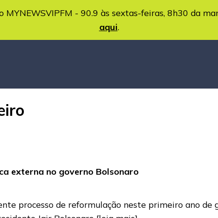
MYNEWSVIPFM - 90.9 às sextas-feiras, 8h30 da ma
aqui
.
eiro
ica externa no governo Bolsonaro
gente processo de reformulação neste primeiro ano de 
residente Jair Bolsonaro
[leia mais]