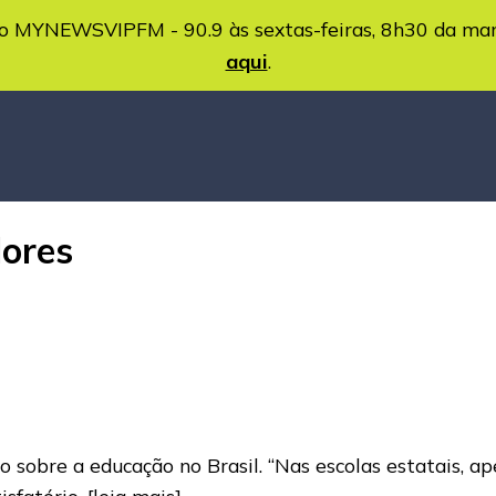
MYNEWSVIPFM - 90.9 às sextas-feiras, 8h30 da ma
aqui
.
dores
go sobre a educação no Brasil. “Nas escolas estatais, 
isfatório,
[leia mais]