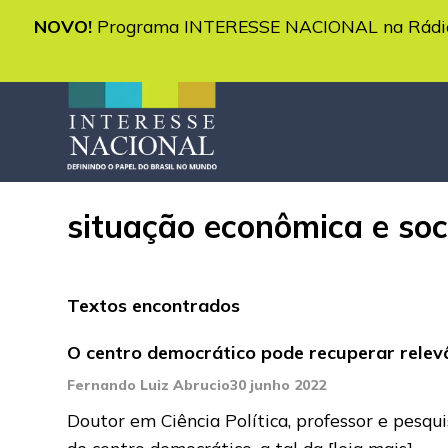
NOVO!
Programa INTERESSE NACIONAL na Rádio 
situação econômica e soc
Textos encontrados
O centro democrático pode recuperar relevâ
Fernando Luiz Abrucio
30 junho 2022
Doutor em Ciência Política, professor e pesq
de centro democrático, a tal da
[leia mais]