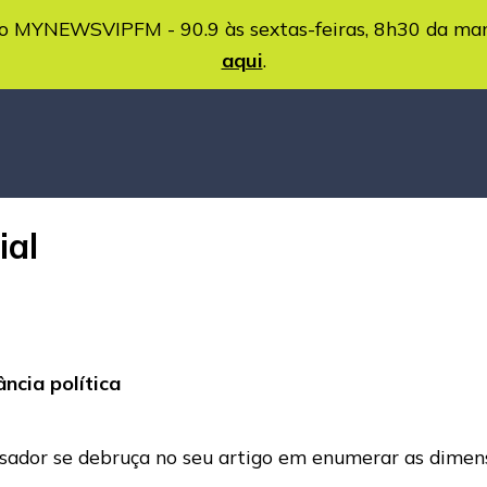
MYNEWSVIPFM - 90.9 às sextas-feiras, 8h30 da ma
aqui
.
ial
ncia política
uisador se debruça no seu artigo em enumerar as dime