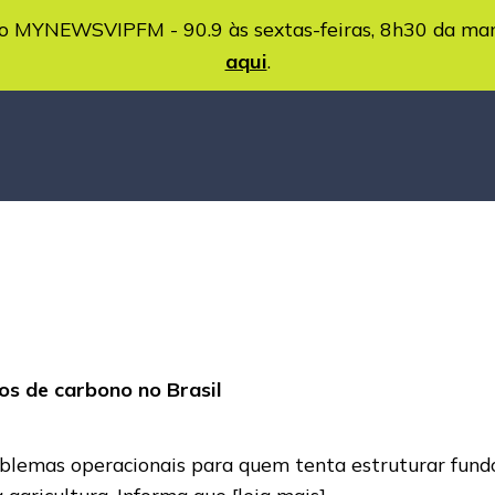
MYNEWSVIPFM - 90.9 às sextas-feiras, 8h30 da ma
aqui
.
os de carbono no Brasil
emas operacionais para quem tenta estruturar fundo 
à agricultura. Informa que
[leia mais]