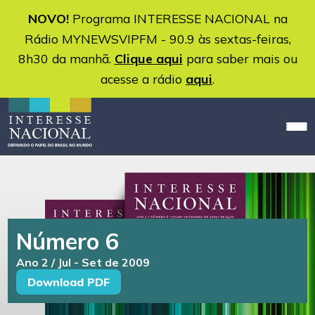
NOVO!
Programa INTERESSE NACIONAL na
Rádio MYNEWSVIPFM - 90.9 às sextas-feiras,
8h30 da manhã.
Clique aqui
para saber mais ou
acesse a rádio
aqui
.
Número 6
Ano 2 / Jul - Set de 2009
Download PDF