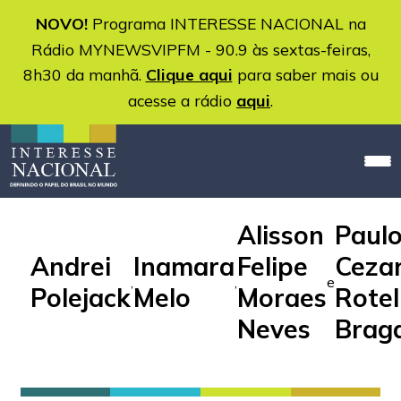
NOVO!
Programa INTERESSE NACIONAL na
Rádio MYNEWSVIPFM - 90.9 às sextas-feiras,
8h30 da manhã.
Clique aqui
para saber mais ou
acesse a rádio
aqui
.
Alisson
Paul
Andrei
Inamara
Felipe
Ceza
,
,
e
Polejack
Melo
Moraes
Rotel
Neves
Brag