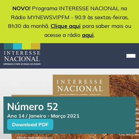
NOVO!
Programa INTERESSE NACIONAL na
Rádio MYNEWSVIPFM - 90.9 às sextas-feiras,
8h30 da manhã.
Clique aqui
para saber mais ou
acesse a rádio
aqui
.
Número 52
Ano 14 / Janeiro - Março 2021
Download PDF