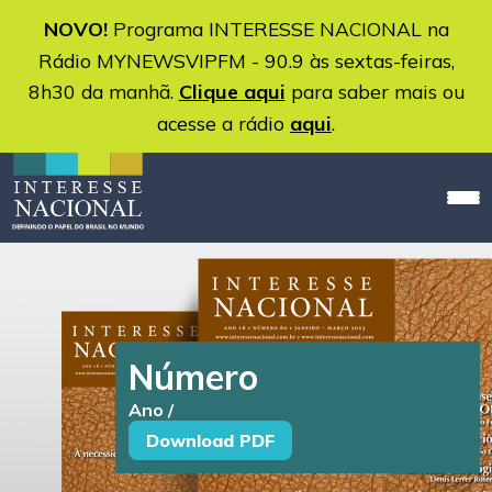
NOVO!
Programa INTERESSE NACIONAL na
Rádio MYNEWSVIPFM - 90.9 às sextas-feiras,
8h30 da manhã.
Clique aqui
para saber mais ou
acesse a rádio
aqui
.
Número
Ano /
Download PDF