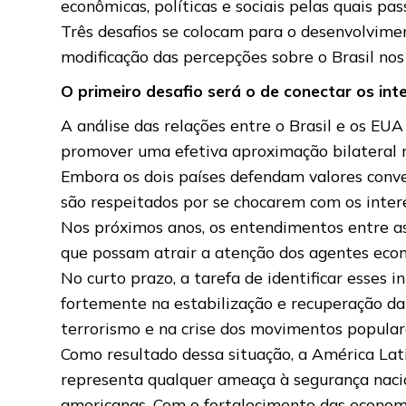
econômicas, políticas e sociais pelas quais pa
Três desafios se colocam para o desenvolvimen
modificação das percepções sobre o Brasil nos
O primeiro desafio será o de conectar os int
A análise das relações entre o Brasil e os EUA
promover uma efetiva aproximação bilateral n
Embora os dois países defendam valores conve
são respeitados por se chocarem com os intere
Nos próximos anos, os entendimentos entre a
que possam atrair a atenção dos agentes eco
No curto prazo, a tarefa de identificar esses
fortemente na estabilização e recuperação da 
terrorismo e na crise dos movimentos populare
Como resultado dessa situação, a América Lat
representa qualquer ameaça à segurança naci
americanas. Com o fortalecimento das economia