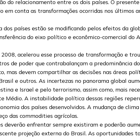
ão do relacionamento entre os dois países. O presente
do em conta as transformações ocorridas nos últimos a
 dos países estão se modificando pelos efeitos da glo
ansferência do eixo político e econômico-comercial do A
m 2008, acelerou esse processo de transformação e tro
ntros de poder que contrabalançam a predominância d
ico, mas devem compartilhar as decisões nas áreas polí
 Brasil e outros. As incertezas no panorama global aum
lestina e Israel e pelo terrorismo, assim como, mais 
e Médio. A instabilidade política dessas regiões reper
onomia dos países desenvolvidos. A mudança de clima 
eço das commodities agrícolas.
íses deverão enfrentar sempre existiram e poderão aum
escente projeção externa do Brasil. As oportunidades