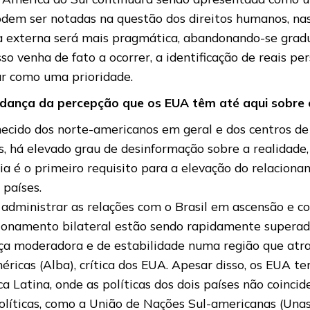
podem ser notadas na questão dos direitos humanos, na
ca externa será mais pragmática, abandonando-se grad
sso venha de fato a ocorrer, a identificação de reais 
ar como uma prioridade.
udança da percepção que os EUA têm até aqui sobre o
hecido dos norte-americanos em geral e dos centros d
 há elevado grau de desinformação sobre a realidade, 
cia é o primeiro requisito para a elevação do relacio
 países.
 administrar as relações com o Brasil em ascensão e c
ionamento bilateral estão sendo rapidamente superad
ça moderadora e de estabilidade numa região que at
ricas (Alba), crítica dos EUA. Apesar disso, os EUA t
a Latina, onde as políticas dos dois países não coinci
olíticas, como a União de Nações Sul-americanas (Unas