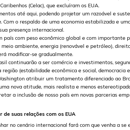
aribenhos (Celac), que excluíram os EUA.
mentos até aqui, podendo projetar um razoável e sust
ise. Com o respaldo de uma economia estabilizada e uma
ua presença internacional.
 país com peso econômico global e com importante pa
 meio ambiente, energia (renovável e petróleo), dire
verá modificar-se gradualmente.
il continuarão a ser comércio e investimentos, segundo
 região (estabilidade econômica e social, democracia e
Washington atribuir um tratamento diferenciado ao Bra
 uma nova atitude, mais realista e menos estereotipad
retar a inclusão de nosso país em novas parcerias em
uer de suas relações com os EUA
har no cenário internacional fará com que venha a se