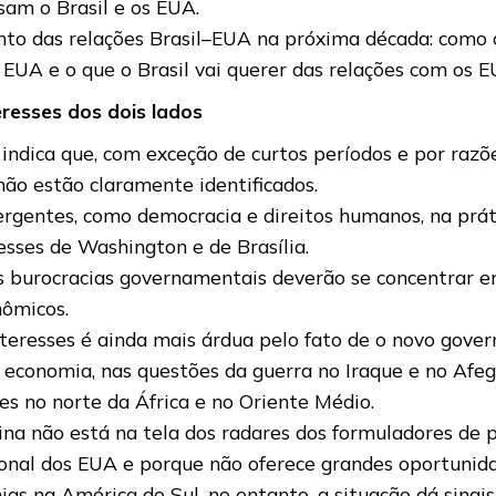
ssam o Brasil e os EUA.
to das relações Brasil–EUA na próxima década: como co
 EUA e o que o Brasil vai querer das relações com os E
eresses dos dois lados
 indica que, com exceção de curtos períodos e por razõ
ão estão claramente identificados.
rgentes, como democracia e direitos humanos, na prát
sses de Washington e de Brasília.
s burocracias governamentais deverão se concentrar e
nômicos.
 interesses é ainda mais árdua pelo fato de o novo gov
economia, nas questões da guerra no Iraque e no Afega
s no norte da África e no Oriente Médio.
ina não está na tela dos radares dos formuladores de
onal dos EUA e porque não oferece grandes oportunida
s na América do Sul, no entanto, a situação dá sinais