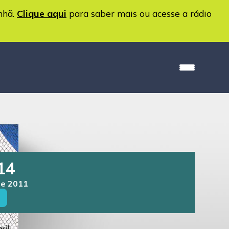
nhã.
Clique aqui
para saber mais ou acesse a rádio
14
 de 2011