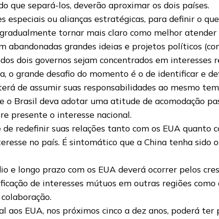
o que separá-los, deverão aproximar os dois países.
 especiais ou alianças estratégicas, para definir o que 
 gradualmente tornar mais claro como melhor atender 
m abandonadas grandes ideias e projetos políticos (co
 dos dois governos sejam concentrados em interesses r
ra, o grande desafio do momento é o de identificar e de
sil terá de assumir suas responsabilidades ao mesmo 
ue o Brasil deva adotar uma atitude de acomodação pa
re presente o interesse nacional.
 de redefinir suas relações tanto com os EUA quanto c
eresse no país. É sintomático que a China tenha sido o
dio e longo prazo com os EUA deverá ocorrer pelos cre
ficação de interesses mútuos em outras regiões como a
 colaboração.
l aos EUA, nos próximos cinco a dez anos, poderá ter p