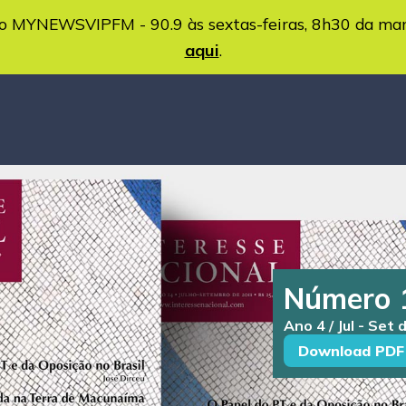
MYNEWSVIPFM - 90.9 às sextas-feiras, 8h30 da ma
aqui
.
Número 
Ano 4 / Jul - Set
Download PDF