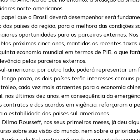
idores norte-americanos.
 papel que o Brasil deverá desempenhar será fundame
 dos países da região, para a melhora das condições s
maiores oportunidades para os parceiros externos. Nos
 Nos próximos cinco anos, mantidas as recentes taxas de
 quinta economia mundial em termos de PIB, o que fará 
levância pelos parceiros externos.
ul-americano, por outro lado, poderá representar um f
 longo prazo, os dois países terão interesses comuns 
etróleo, cada vez mais atraentes para a economia chine
l, nos últimos dez anos, em consequência da emergênc
s contratos e dos acordos em vigência, reforçaram a p
ra a estabilidade dos paises sul-americanos.
 Dilma Rousseff, nos seus primeiros meses, já deu algu
curso sobre sua visão do mundo, nem sobre a prioridad
 América do Sul continuará sendo apresentada como uma