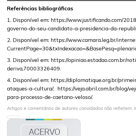
Referências bibliográficas
1. Disponível em: https://www.justificando.com/201
governo-do-seu-candidato-a-presidencia-da-republi
2. Disponível em: https://www.camara.leg.br/intern
CurrentPage=30&txIndexacao=&BasePesq=plenar
3. Disponível em: https://opiniao.estadao.com.br/no
deriva,70003326409.
4. Disponível em: https://diplomatique.org.br/prim
ataques-a-cultura/; https://veja.abril.com.br/blog/
para-processo-de-caetano-veloso/.
Artigos e comentários de autores convidados não refletem, n