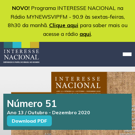
NOVO!
Programa INTERESSE NACIONAL na
Rádio MYNEWSVIPFM - 90.9 às sextas-feiras,
8h30 da manhã.
Clique aqui
para saber mais ou
acesse a rádio
aqui
.
Número 51
Ano 13 / Outubro - Dezembro 2020
Download PDF