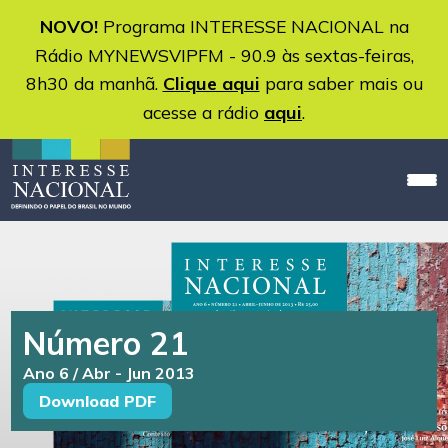
NOVO!
Programa INTERESSE NACIONAL na
Rádio MYNEWSVIPFM - 90.9 às sextas-feiras,
8h30 da manhã.
Clique aqui
para saber mais ou
acesse a rádio
aqui
.
Número 21
Ano 6 / Abr - Jun 2013
Download PDF