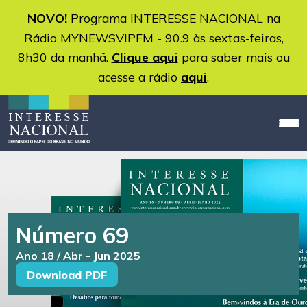
NOVO!
Programa INTERESSE NACIONAL na
Rádio MYNEWSVIPFM - 90.9 às sextas-feiras,
8h30 da manhã.
Clique aqui
para saber mais ou
acesse a rádio
aqui
.
Número 69
Ano 18 / Abr - Jun 2025
Download PDF