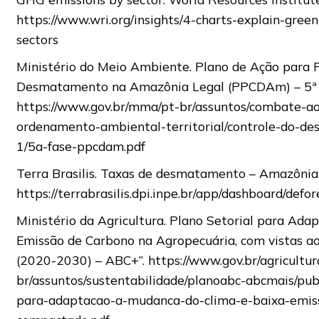
https://www.wri.org/insights/4-charts-explain-gree
sectors
Ministério do Meio Ambiente. Plano de Ação para 
Desmatamento na Amazônia Legal (PPCDAm) – 5ª 
https://www.gov.br/mma/pt-br/assuntos/combate-
ordenamento-ambiental-territorial/controle-do-
1/5a-fase-ppcdam.pdf
Terra Brasilis. Taxas de desmatamento – Amazônia 
https://terrabrasilis.dpi.inpe.br/app/dashboard/def
Ministério da Agricultura. Plano Setorial para Ad
Emissão de Carbono na Agropecuária, com vistas a
(2020-2030) – ABC+”. https://www.gov.br/agricultur
br/assuntos/sustentabilidade/planoabc-abcmais/publ
para-adaptacao-a-mudanca-do-clima-e-baixa-emis