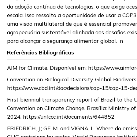
da adoção contínua de tecnologias, o que exige ac
escala. Isso ressalta a oportunidade de usar a COP
uma visão multilateral de que é essencial promover
agropecuária sustentável alinhada aos desafios exi
para alcançar a segurança alimentar global. n
Referências Bibliográficas
AIM for Climate. Disponível em: https://www.aimfor
Convention on Biological Diversity. Global Biodiver
https://www.cbd.int/doc/decisions/cop-15/cop-15-de
First biennial transparency report of Brazil to th
Convention on Climate Change. Brasília: Ministry of
2024. https://unfccc.int/documents/644852
FRIEDRICH, J.; GE, M. and VIGNA, L. Where do emiss
GHG emissions by sector. World Resources Institut