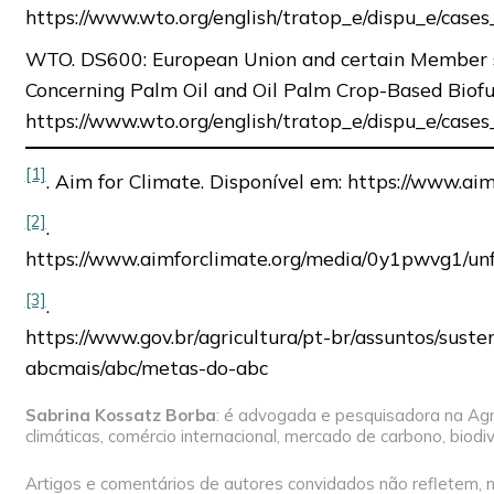
https://www.wto.org/english/tratop_e/dispu_e/case
WTO. DS600: European Union and certain Member s
Concerning Palm Oil and Oil Palm Crop-Based Biofue
https://www.wto.org/english/tratop_e/dispu_e/case
[1]
. Aim for Climate. Disponível em: https://www.ai
[2]
.
https://www.aimforclimate.org/media/0y1pwvg1/un
[3]
.
https://www.gov.br/agricultura/pt-br/assuntos/suste
abcmais/abc/metas-do-abc
Sabrina Kossatz Borba
: é advogada e pesquisadora na Ag
climáticas, comércio internacional, mercado de carbono, biodi
Artigos e comentários de autores convidados não refletem, n