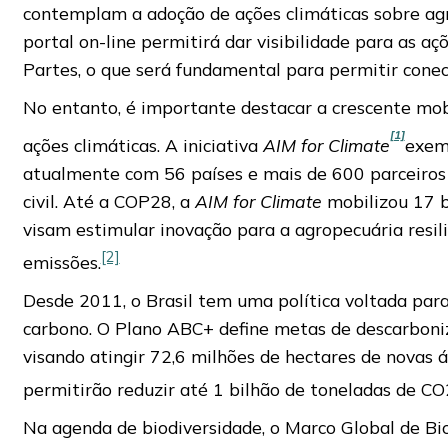
contemplam a adoção de ações climáticas sobre agr
portal on-line permitirá dar visibilidade para as aç
Partes, o que será fundamental para permitir conec
No entanto, é importante destacar a crescente mob
[1]
ações climáticas. A iniciativa
AIM for Climate
exem
atualmente com 56 países e mais de 600 parceiros 
civil. Até a COP28, a
AIM for Climate
mobilizou 17 b
visam estimular inovação para a agropecuária resil
[2]
emissões.
Desde 2011, o Brasil tem uma política voltada para
carbono. O Plano ABC+ define metas de descarboni
visando atingir 72,6 milhões de hectares de novas 
permitirão reduzir até 1 bilhão de toneladas de CO
Na agenda de biodiversidade, o Marco Global de Bi