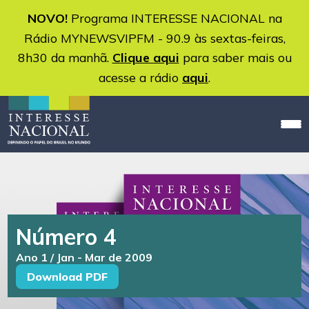
NOVO!
Programa INTERESSE NACIONAL na
Rádio MYNEWSVIPFM - 90.9 às sextas-feiras,
8h30 da manhã.
Clique aqui
para saber mais ou
acesse a rádio
aqui
.
Número 4
Ano 1 / Jan - Mar de 2009
Download PDF