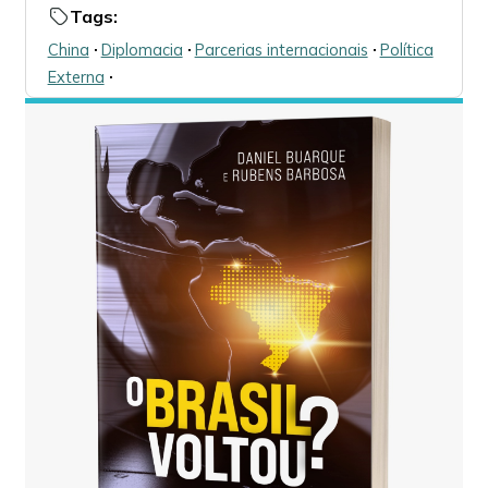
Tags:
China
🞌
Diplomacia
🞌
Parcerias internacionais
🞌
Política
Externa
🞌