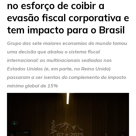
no esforço de coibir a
evasão fiscal corporativa e
tem impacto para o Brasil
Grupo das sete maiores economias do mundo tomou
uma decisão que abalou o sistema fiscal
internacional: as multinacionais sediadas nos
Estados Unidos (e, em parte, no Reino Unido)
passaram a ser isentas do complemento do imposto
mínimo global de 15%