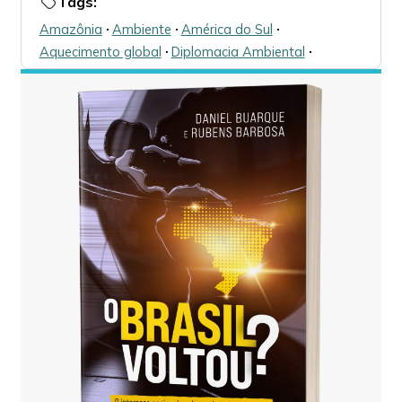
Tags:
Amazônia
🞌
Ambiente
🞌
América do Sul
🞌
Aquecimento global
🞌
Diplomacia Ambiental
🞌