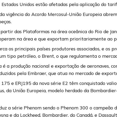
 Estados Unidos estão afetadas pela aplicação do tarif
 da vigência do Acordo Mercosul-União Europeia abrem
eças.
partir das Plataformas na área oceânica do Rio de Jan
operam na área e que exportam prioritariamente ao pa
ca os principais países produtores associados, e os p
um tipo petróleo, o Brent, o que regulamenta o merca
é a produção nacional e exportação de aeronaves, com
duzidos pela Embraer, que atua no mercado de export
RJ 175 e ERJ195 da nova série E2 têm conquistado val
s, da União Europeia, modelo herdado da Bombardier-
roduz a série Phenom sendo o Phenom 300 o campeão 
sna e da Lockheed, Bombardier, do Canadá, e Dassault,