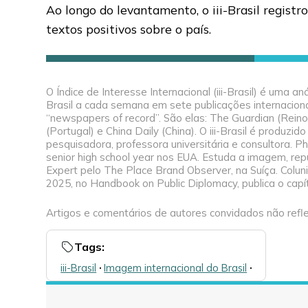
Ao longo do levantamento, o iii-Brasil regi
textos positivos sobre o país.
O Índice de Interesse Internacional (iii-Brasil) é uma
Brasil a cada semana em sete publicações internacion
“newspapers of record”. São elas: The Guardian (Reino 
(Portugal) e China Daily (China). O iii-Brasil é produ
pesquisadora, professora universitária e consultora. 
senior high school year nos EUA. Estuda a imagem, re
Expert pelo The Place Brand Observer, na Suíça. Colunist
2025, no Handbook on Public Diplomacy, publica o capít
Artigos e comentários de autores convidados não refle
Tags:
iii-Brasil
🞌
Imagem internacional do Brasil
🞌