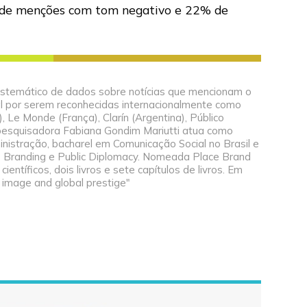
% de menções com tom negativo e 22% de
o sistemático de dados sobre notícias que mencionam o
al por serem reconhecidas internacionalmente como
 Le Monde (França), Clarín (Argentina), Público
la pesquisadora Fabiana Gondim Mariutti atua como
inistração, bacharel em Comunicação Social no Brasil e
ce Branding e Public Diplomacy. Nomeada Place Brand
entíficos, dois livros e sete capítulos de livros. Em
e image and global prestige"