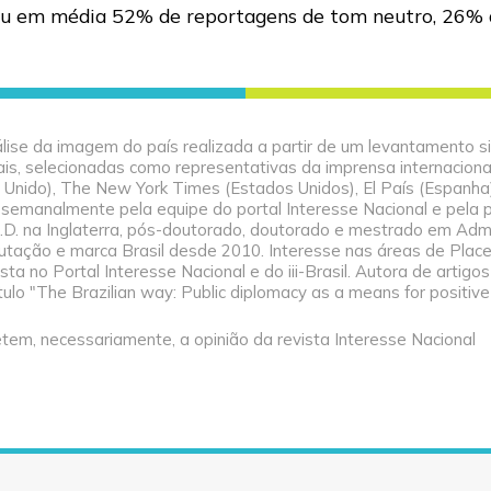
strou em média 52% de reportagens de tom neutro, 26
 análise da imagem do país realizada a partir de um levantament
ais, selecionadas como representativas da imprensa internacion
Unido), The New York Times (Estados Unidos), El País (Espanha),
zido semanalmente pela equipe do portal Interesse Nacional e pe
Ph.D. na Inglaterra, pós-doutorado, doutorado e mestrado em Adm
putação e marca Brasil desde 2010. Interesse nas áreas de Pla
a no Portal Interesse Nacional e do iii-Brasil. Autora de artigos ci
ulo "The Brazilian way: Public diplomacy as a means for positiv
tem, necessariamente, a opinião da revista Interesse Nacional