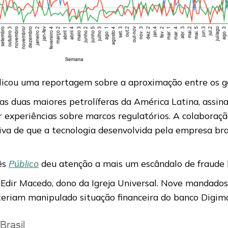
icou uma reportagem sobre a aproximação entre os go
, as duas maiores petrolíferas da América Latina, assi
r experiências sobre marcos regulatórios. A colaboraç
va de que a tecnologia desenvolvida pela empresa bras
ês
Público
deu atenção a mais um escândalo de fraude b
e Edir Macedo, dono da Igreja Universal. Nove mandado
 teriam manipulado situação financeira do banco Digima