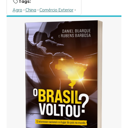
Tags:
Agro
🞌
China
🞌
Comércio Exterior
🞌