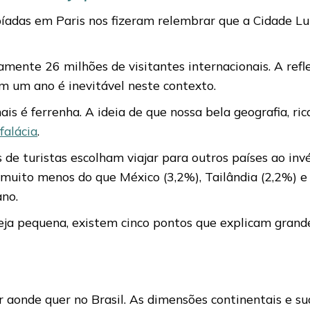
íadas em Paris nos fizeram relembrar que a Cidade Lu
mente 26 milhões de visitantes internacionais. A refle
m um ano é inevitável neste contexto.
is é ferrenha. A ideia de que nossa bela geografia, ric
falácia
.
e turistas escolham viajar para outros países ao invé
, muito menos do que México (3,2%), Tailândia (2,2%) e
ano.
eja pequena, existem cinco pontos que explicam grande
ar aonde quer no Brasil. As dimensões continentais e s