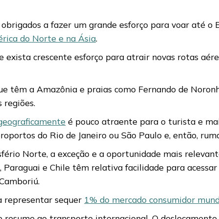
obrigados a fazer um grande esforço para voar até o B
rica do Norte e na Ásia
.
exista crescente esforço para atrair novas rotas aére
 que têm a Amazônia e praias como Fernando de Noronha
 regiões.
 geograficamente
é pouco atraente para o turista e ma
roportos do Rio de Janeiro ou São Paulo e, então, rum
ério Norte, a exceção e a oportunidade mais relevante
 Paraguai e Chile têm relativa facilidade para acessar l
 Camboriú.
a representar sequer
1% do mercado consumidor mundi
se resume ao transporte internacional. O deslocamento 