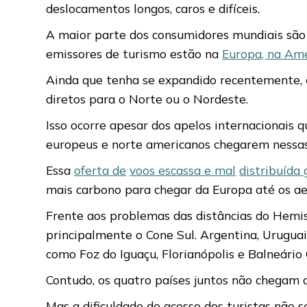
deslocamentos longos, caros e difíceis.
A maior parte dos consumidores mundiais são 
emissores de turismo estão na
Europa, na Amé
Ainda que tenha se expandido recentemente, e 
diretos para o Norte ou o Nordeste.
Isso ocorre apesar dos apelos internacionais
europeus e norte americanos chegarem nessas
Essa
oferta de
voos escassa e mal
distribuída
mais carbono para chegar da Europa até os ae
Frente aos problemas das distâncias do Hemisf
principalmente o Cone Sul. Argentina, Uruguai,
como Foz do Iguaçu, Florianópolis e Balneário
Contudo, os quatro países juntos não chegam 
Mas a dificuldade de acesso dos turistas não 