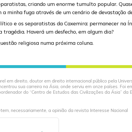
separatistas, criando um enorme tumulto popular. Quase
am a minha fuga através de um cenário de devastação d
tico e os separatistas da Caxemira: permanecer na Índ
da tragédia. Haverá um desfecho, em algum dia?
uestão religiosa numa próxima coluna.
el em direito, doutor em direito internacional público pela Unive
centrou sua carreira na Ásia, onde serviu em onze países. Foi 
oordenador do “Centro de Estudos das Civilizações da Ásia” da 
tem, necessariamente, a opinião da revista Interesse Nacional