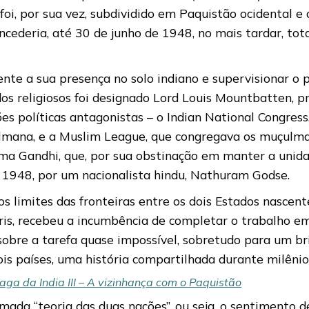
 foi, por sua vez, subdividido em Paquistão ocidental e
oncederia, até 30 de junho de 1948, no mais tardar, to
ente a sua presença no solo indiano e supervisionar o 
dos religiosos foi designado Lord Louis Mountbatten, 
ões políticas antagonistas – o Indian National Congres
mana, e a Muslim League, que congregava os muçulman
tma Gandhi, que, por sua obstinação em manter a unida
 1948, por um nacionalista hindu, Nathuram Godse.
s limites das fronteiras entre os dois Estados nascentes
ris, recebeu a incumbência de completar o trabalho em
 sobre a tarefa quase impossível, sobretudo para um bri
is países, uma história compartilhada durante milênio
ga da India III – A vizinhança com o Paquistão
a “teoria das duas nações”, ou seja, o sentimento de