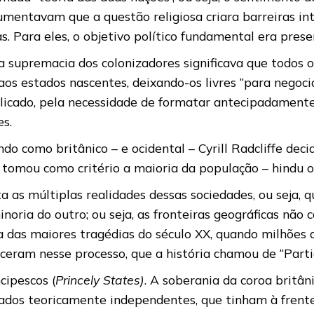
umentavam que a questão religiosa criara barreiras in
s. Para eles, o objetivo político fundamental era prese
a supremacia dos colonizadores significava que todos o
aos estados nascentes, deixando-os livres “para negocia
plicado, pela necessidade de formatar antecipadamente
es.
o como britânico – e ocidental – Cyrill Radcliffe decid
: tomou como critério a maioria da população – hindu o
ta as múltiplas realidades dessas sociedades, ou seja,
ria do outro; ou seja, as fronteiras geográficas não co
ma das maiores tragédias do século XX, quando milhões
ceram nesse processo, que a história chamou de “Parti
cipescos (
Princely States)
. A soberania da coroa britân
pados teoricamente independentes, que tinham à frent