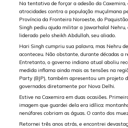
Na tentativa de forçar a adesão da Caxemira,
atrocidades contra a população muçulmana pel
Província da Fronteira Noroeste, do Paquistão
Singh pediu ajuda militar a Jawarhalal Nehru,
liderado pelo sheikh Abdullah, seu aliado.
Hari Singh cumpriu sua palavra, mas Nehru de
aconteceu. Não obstante, durante décadas a re
Entretanto, o governo indiano atual aboliu r
medida inflama ainda mais as tensões na regiã
Party (BJP), também apresentou um projeto de
governados diretamente por Nova Delhi.
Estive na Caxemira em duas ocasiões. Primei
imagem que guardei dela era idílica: montanh
nenúfares cobriam as águas. O canto dos muezzi
Retornei três anos atrás, e encontrei devast