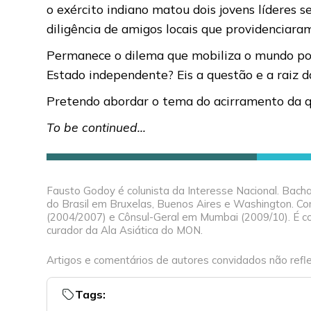
o exército indiano matou dois jovens líderes 
diligência de amigos locais que providenciar
Permanece o dilema que mobiliza o mundo polí
Estado independente? Eis a questão e a raiz 
Pretendo abordar o tema do acirramento da q
To be continued…
Fausto Godoy é colunista da Interesse Nacional. Bachar
do Brasil em Bruxelas, Buenos Aires e Washington. Con
(2004/2007) e Cônsul-Geral em Mumbai (2009/10). É c
curador da Ala Asiática do MON.
Artigos e comentários de autores convidados não refle
Tags: