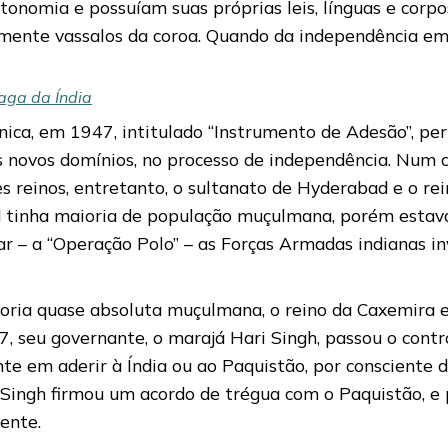
tonomia e possuíam suas próprias leis, línguas e corp
almente vassalos da coroa. Quando da independência em
aga da Índia
ica, em 1947, intitulado “Instrumento de Adesão”, pe
is novos domínios, no processo de independência. Num
ses reinos, entretanto, o sultanato de Hyderabad e o 
ad tinha maioria de população muçulmana, porém esta
r – a “Operação Polo” – as Forças Armadas indianas i
oria quase absoluta muçulmana, o reino da Caxemira e
seu governante, o marajá Hari Singh, passou o contro
nte em aderir à Índia ou ao Paquistão, por consciente 
 Singh firmou um acordo de trégua com o Paquistão, e 
ente.