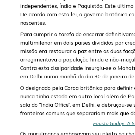
independentes, Índia e Paquistão. Este último
De acordo com esta lei, o governo britânico c
nascentes.
Para cumprir a tarefa de encerrar definitivam
multimilenar em dois países divididos por cre
missão era restaurar a paz entre as duas facç
arregimentava a população hindu e não-muçul
Contra esta cissiparidade insurgiu-se o Maha
em Delhi numa manhã do dia 30 de janeiro de
O designado pela Coroa britânica para definir o
nunca tinha estado em outro local além de Pa
sala do “India Office”, em Delhi, e debruçou-se
fronteiras comuns que separariam mais que do
Fausto Godoy: A Sa
Os muçulmanos embasavam seu pleito na chamad