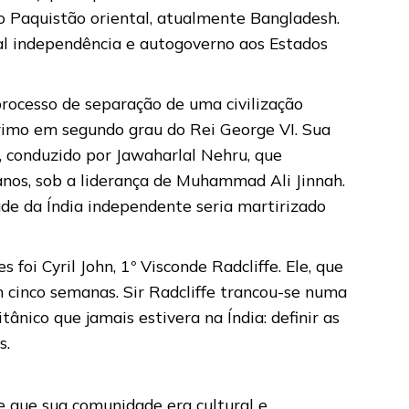
 o Paquistão oriental, atualmente Bangladesh.
tal independência e autogoverno aos Estados
processo de separação de uma civilização
primo em segundo grau do Rei George VI. Sua
s, conduzido por Jawaharlal Nehru, que
os, sob a liderança de Muhammad Ali Jinnah.
de da Índia independente seria martirizado
 foi Cyril John, 1º Visconde Radcliffe. Ele, que
 cinco semanas. Sir Radcliffe trancou-se numa
tânico que jamais estivera na Índia: definir as
s.
 que sua comunidade era cultural e