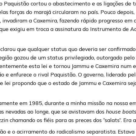
 o Paquistão cortou o abastecimento e as ligações de 
as forças do marajá circularam no país. Pouco depois
, invadiram a Caxemira, fazendo rápido progresso em di
 que exigiu em troca a assinatura do Instrumento de A
clarou que qualquer status quo deveria ser confirmado
gião gozou de um status privilegiado, outorgado pelo 
ecentemente esta lei e tornou Jammu e Caxemira num e
o e enfurece o rival Paquistão. O governo, liderado pe
 lei propondo que o estado de Jammu e Caxemira seja 
ramente em 1985, durante a minha missão na nossa em
as nevadas ao longe, que se avistavam dos
house boat
n chamando os fiéis para as preces dos “salats”. Era a
ação e o acirramento do radicalismo separatista. Est