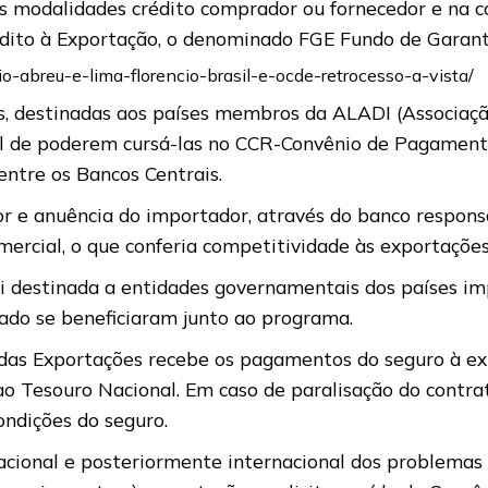
 modalidades crédito comprador ou fornecedor e na c
ito à Exportação, o denominado FGE Fundo de Garant
io-abreu-e-lima-florencio-brasil-e-ocde-retrocesso-a-vista/
s, destinadas aos países membros da ALADI (Associa
l de poderem cursá-las no CCR-Convênio de Pagament
ntre os Bancos Centrais.
or e anuência do importador, através do banco respon
omercial, o que conferia competitividade às exportações 
oi destinada a entidades governamentais dos países i
do se beneficiaram junto ao programa.
das Exportações recebe os pagamentos do seguro à ex
ao Tesouro Nacional. Em caso de paralisação do contrat
ondições do seguro.
cional e posteriormente internacional dos problemas