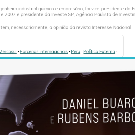
ngenheiro industrial químico e empresário, foi vice-presidente da
 2007 e presidente da Investe SP, Agência Paulista de Investi
tem, necessariamente, a opinião da revista Interesse Nacional
Mercosul
🞌
Parcerias internacionais
🞌
Peru
🞌
Política Externa
🞌