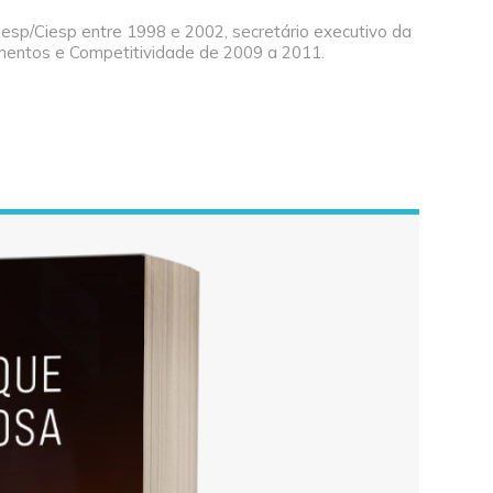
 Fiesp/Ciesp entre 1998 e 2002, secretário executivo da
mentos e Competitividade de 2009 a 2011.