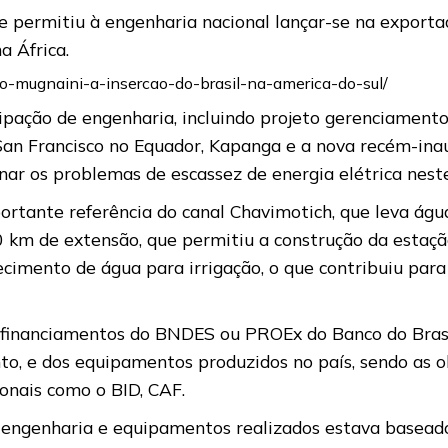
ue permitiu à engenharia nacional lançar-se na exporta
 África.
io-mugnaini-a-insercao-do-brasil-na-america-do-sul/
ipação de engenharia, incluindo projeto gerenciament
 San Francisco no Equador, Kapanga e a nova recém-i
ar os problemas de escassez de energia elétrica neste
ortante referência do canal Chavimotich, que leva ág
0 km de extensão, que permitiu a construção da estaç
rnecimento de água para irrigação, o que contribuiu para
m financiamentos do BNDES ou PROEx do Banco do Brasi
to, e dos equipamentos produzidos no país, sendo as ob
onais como o BID, CAF.
e engenharia e equipamentos realizados estava basead