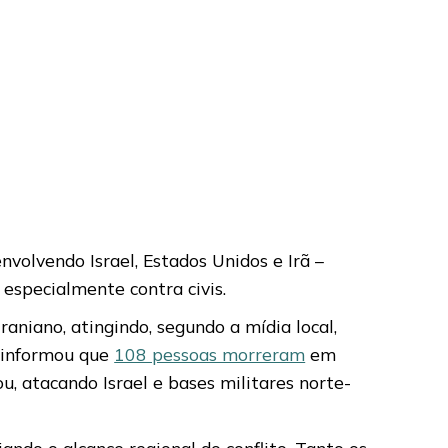
nvolvendo Israel, Estados Unidos e Irã –
 especialmente contra civis.
aniano, atingindo, segundo a mídia local,
a informou que
108 pessoas morreram
em
, atacando Israel e bases militares norte-
iando o alcance regional do conflito. Tanto os