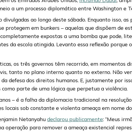
meio a um processo diplomático entre Washington e Te
o divulgadas ao longo deste sábado. Enquanto isso, as 
e protegem em bunkers – aquelas que dispõem de estr
 completamente expostas a uma bomba que pode, litera
es da escola atingida. Levanto essa reflexão porque o
íticas, os três governos têm recorrido, em momentos di
 civis, tanto no plano interno quanto no externo. Não v
u da defesa dos direitos humanos. E, justamente por i
 como parte de uma lógica que perpetua a violência.
nos – é a falha da diplomacia tradicional na resolução
es locais sob constante e violenta ameaça em nome do 
 Benjamin Netanyahu
declarou publicamente
: “Meus irmã
a operação para remover a ameaça existencial represen