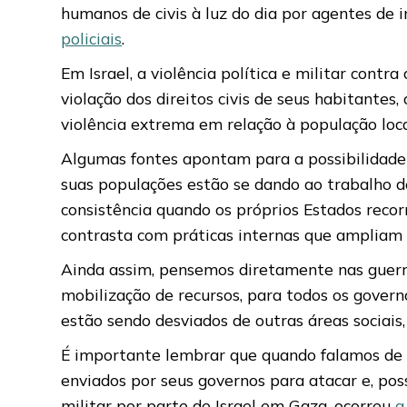
humanos de civis à luz do dia por agentes de
policiais
.
Em Israel, a violência política e militar contr
violação dos direitos civis de seus habitante
violência extrema em relação à população loca
Algumas fontes apontam para a possibilidade
suas populações estão se dando ao trabalho de
consistência quando os próprios Estados reco
contrasta com práticas internas que ampliam a
Ainda assim, pensemos diretamente nas guerr
mobilização de recursos, para todos os gover
estão sendo desviados de outras áreas sociais
É importante lembrar que quando falamos de “m
enviados por seus governos para atacar e, po
militar por parte de Israel em Gaza, ocorreu
a