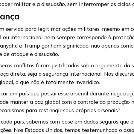
der militar e a dissuasão, sem interromper os ciclos d
rança
 servido para legitimar ações militares, mesmo em c
l ou internacional nem sempre corresponde à proteção 
etanyahu e Trump ganham significado: não apenas como
e de ataque e dissuasão.
meros conflitos foram justificados sob o argumento da 
a direta, seja a segurança internacional. Nos discurs
bal, o que não é totalmente inverídico.
ocar um país que possui esse arsenal durante negociaç
ode manter a paz global com o controle da produção nu
ecanismos para restringir seus próprios arsenais?
 cada país, sabemos com base em dados seguros que o
ões. Nos Estados Unidos, temos testemunhado o assass