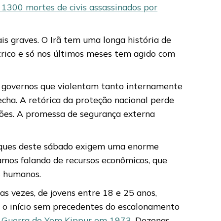
 1300 mortes de civis assassinados por
s graves. O Irã tem uma longa história de
ntrico e só nos últimos meses tem agido com
e governos que violentam tanto internamente
echa. A retórica da proteção nacional perde
ções. A promessa de segurança externa
taques deste sábado exigem uma enorme
tamos falando de recursos econômicos, que
s humanos.
as vezes, de jovens entre 18 e 25 anos,
e o início sem precedentes do escalonamento
 a Guerra do Yom Kippur em 1973
. Dezenas