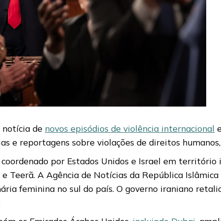
 notícia de
novos episódios de violência internacional
e
as e reportagens sobre violações de direitos humanos,
oordenado por Estados Unidos e Israel em território ir
h e Teerã. A Agência de Notícias da República Islâmic
a feminina no sul do país. O governo iraniano retaliou
.
mbém os Emirados Árabes Unidos,
incluindo Dubai
, ampl