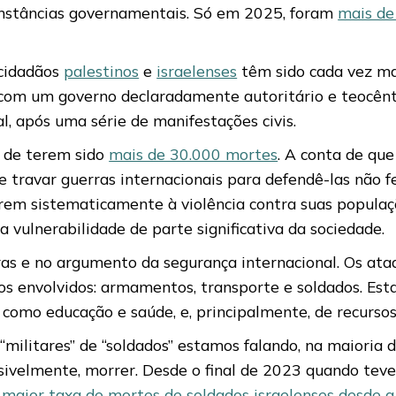
 instâncias governamentais. Só em 2025, foram
mais de
a cidadãos
palestinos
e
israelenses
têm sido cada vez mai
s, com um governo declaradamente autoritário e teocê
l, após uma série de manifestações civis.
 de terem sido
mais de 30.000 mortes
. A conta de qu
 travar guerras internacionais para defendê-las não f
rrem sistematicamente à violência contra suas popula
 vulnerabilidade de parte significativa da sociedade.
as e no argumento da segurança internacional. Os a
nos envolvidos: armamentos, transporte e soldados. Es
, como educação e saúde, e, principalmente, de recurso
ilitares” de “soldados” estamos falando, na maioria d
ssivelmente, morrer. Desde o final de 2023 quando tev
 maior taxa de mortes de soldados israelenses desde