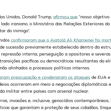
dos Unidos, Donald Trump,
afirmou que
“nosso objetivo
lado iraniano, o Ministério das Relações Exteriores do
ar do inimigo”.
Unidos
confirmaram que o Aiatolá Ali Khamenei foi mor
 de sucessão previamente estabelecida dentro da estrut
repressão interna, perseguição a opositores e severas r
transições pacíficas ou democráticas resultantes da el
ão alinhados a processos políticos internos.
saram preocupação e condenaram os ataques
de EUA e I
deios ocorreram em meio a negociações diplomáticas e
a militar entre países com arsenal nuclear.
ras, invasões e, inclusive, genocídios contemporâneos,
cas que garantam a proteção de seus cidadãos. Enqua