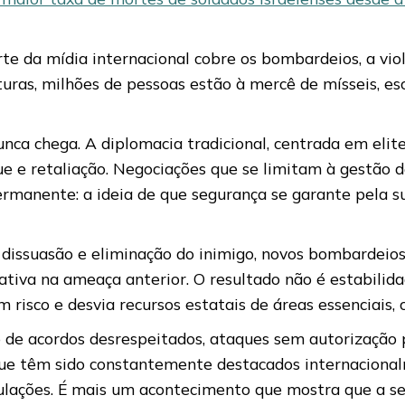
arte da mídia internacional cobre os bombardeios, a vi
turas, milhões de pessoas estão à mercê de mísseis, 
a chega. A diplomacia tradicional, centrada em elites
e e retaliação. Negociações que se limitam à gestão de
rmanente: a ideia de que segurança se garante pela su
 dissuasão e eliminação do inimigo, novos bombardei
icativa na ameaça anterior. O resultado não é estabil
 risco e desvia recursos estatais de áreas essenciais,
de acordos desrespeitados, ataques sem autorização
que têm sido constantemente destacados internacional
ulações. É mais um acontecimento que mostra que a se