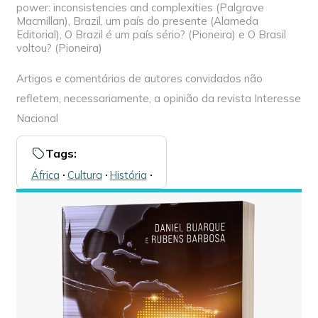
power: inconsistencies and complexities (Palgrave
Macmillan), Brazil, um país do presente (Alameda
Editorial), O Brazil é um país sério? (Pioneira) e O Brasil
voltou? (Pioneira)
Artigos e comentários de autores convidados não
refletem, necessariamente, a opinião da revista Interesse
Nacional
Tags:
África
🞌
Cultura
🞌
História
🞌