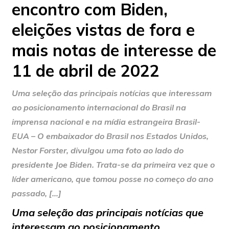
encontro com Biden,
eleições vistas de fora e
mais notas de interesse de
11 de abril de 2022
Uma seleção das principais notícias que interessam
ao posicionamento internacional do Brasil na
imprensa nacional e na mídia estrangeira Brasil-
EUA – O embaixador do Brasil nos Estados Unidos,
Nestor Forster, divulgou uma foto ao lado do
presidente Joe Biden. Trata-se da primeira vez que o
líder americano, que tomou posse no começo do ano
passado, […]
Uma seleção das principais notícias que
interessam ao posicionamento