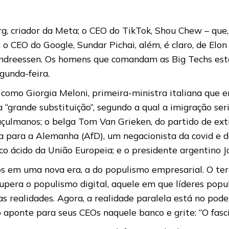
, criador da Meta; o CEO do TikTok, Shou Chew – que, 
o CEO do Google, Sundar Pichai, além, é claro, de Elon
Andreessen. Os homens que comandam as Big Techs es
gunda-feira.
s como Giorgia Meloni, primeira-ministra italiana que 
 “grande substituição”, segundo a qual a imigração seri
çulmanos; o belga Tom Van Grieken, do partido de ext
va para a Alemanha (AfD), um negacionista da covid e 
ico ácido da União Europeia; e o presidente argentino Ja
 em uma nova era, a do populismo empresarial. O ter
pera o populismo digital, aquele em que líderes popul
sas realidades. Agora, a realidade paralela está no pod
aponte para seus CEOs naquele banco e grite: “O fasc