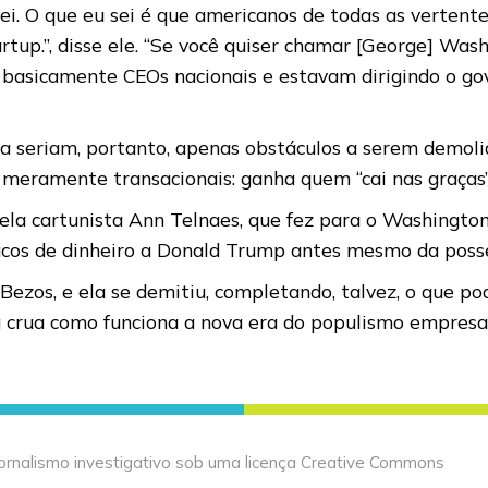
sei. O que eu sei é que americanos de todas as verten
up.”, disse ele. “Se você quiser chamar [George] Wash
ram basicamente CEOs nacionais e estavam dirigindo o 
 seriam, portanto, apenas obstáculos a serem demolido
 meramente transacionais: ganha quem “cai nas graças
pela cartunista Ann Telnaes, que fez para o Washingt
sacos de dinheiro a Donald Trump antes mesmo da poss
Bezos, e ela se demitiu, completando, talvez, o que po
a crua como funciona a nova era do populismo empresa
jornalismo investigativo sob uma licença Creative Commons