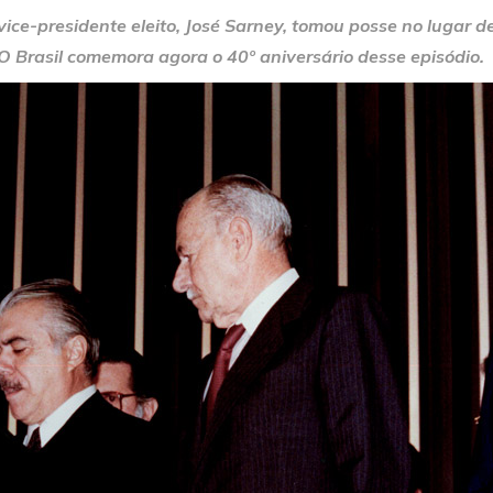
vice-presidente eleito, José Sarney, tomou posse no lugar 
 O Brasil comemora agora o 40º aniversário desse episódio.