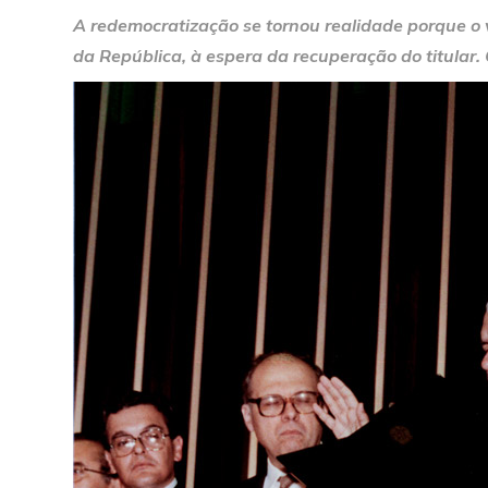
A redemocratização se tornou realidade porque o 
da República, à espera da recuperação do titular.