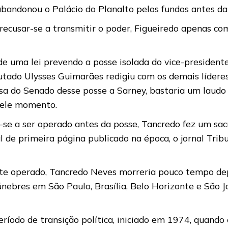
abandonou o Palácio do Planalto pelos fundos antes da
ecusar-se a transmitir o poder, Figueiredo apenas com
e uma lei prevendo a posse isolada do vice-presidente 
tado Ulysses Guimarães redigiu com os demais líderes
a do Senado desse posse a Sarney, bastaria um laudo
uele momento.
se a ser operado antes da posse, Tancredo fez um sacr
al de primeira página publicado na época, o jornal Tr
te operado, Tancredo Neves morreria pouco tempo depoi
únebres em São Paulo, Brasília, Belo Horizonte e São Jo
ríodo de transição política, iniciado em 1974, quando