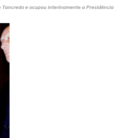
de Tancredo e ocupou interinamente a Presidência