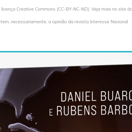
licença Creative Commons (CC-BY-NC-ND). Veja mais no site da 
tem, necessariamente, a opinião da revista Interesse Nacional