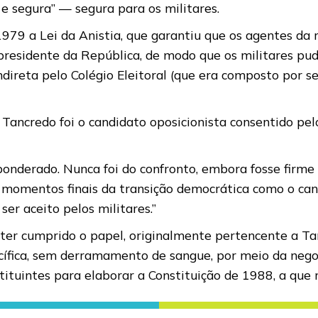
e segura” — segura para os militares.
979 a Lei da Anistia, que garantiu que os agentes da 
 presidente da República, de modo que os militares pu
indireta pelo Colégio Eleitoral (que era composto por 
 Tancredo foi o candidato oposicionista consentido p
 ponderado. Nunca foi do confronto, embora fosse firme
os momentos finais da transição democrática como o ca
er aceito pelos militares.”
or ter cumprido o papel, originalmente pertencente a T
cífica, sem derramamento de sangue, por meio da negoc
tuintes para elaborar a Constituição de 1988, a que re