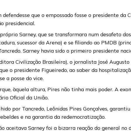
em defendesse que o empossado fosse o presidente da 
o presidencial.
 próprio Sarney, que se transformara num desafeto do
adura, sucessor da Arena) e se filiando ao PMDB (princ
ancredo. Sarney havia sido o primeiro presidente naci
ditora Civilização Brasileira), o jornalista José August
que o presidente Figueiredo, ao saber da hospitalizaçã
se a posse do vice.
que, àquela altura, Pires não tinha mais poder. A exo
rio Oficial da União.
ido por Tancredo, Leônidas Pires Gonçalves, garantiu 
rebeldes e na garantia da redemocratização.
ão aceitava Sarney foi a bizarra reação do general no 