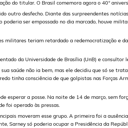
ação do titular. O Brasil comemora agora o 40º anivers
ido outro desfecho. Diante das surpreendentes notícia
ão poderia ser empossado no dia marcado, houve mili
ses militares teriam retardado a redemocratização e d
entado da Universidade de Brasília (UnB) e consultor l
sua saúde não ia bem, mas ele decidiu que só se trata
credo tinha consciência de que golpistas nas Forças 
 esperar a posse. Na noite de 14 de março, sem forças 
de foi operado às pressas.
incipais moveram esse grupo. A primeira foi a ausência
nte, Sarney só poderia ocupar a Presidência da Repúbli