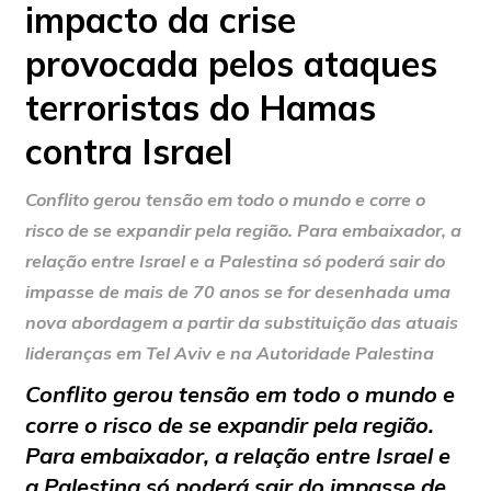
impacto da crise
provocada pelos ataques
terroristas do Hamas
contra Israel
Conflito gerou tensão em todo o mundo e corre o
risco de se expandir pela região. Para embaixador, a
relação entre Israel e a Palestina só poderá sair do
impasse de mais de 70 anos se for desenhada uma
nova abordagem a partir da substituição das atuais
lideranças em Tel Aviv e na Autoridade Palestina
Conflito gerou tensão em todo o mundo e
corre o risco de se expandir pela região.
Para embaixador, a relação entre Israel e
a Palestina só poderá sair do impasse de