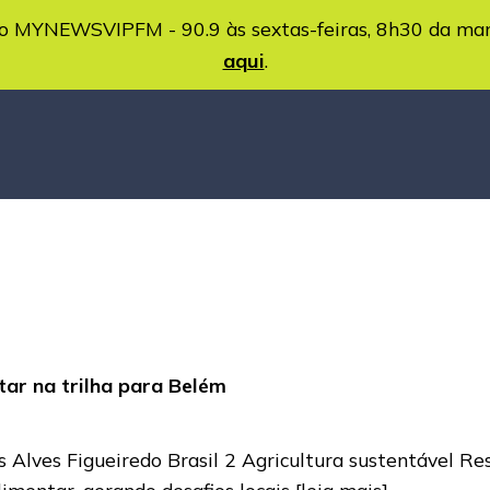
MYNEWSVIPFM - 90.9 às sextas-feiras, 8h30 da ma
aqui
.
tar na trilha para Belém
os Alves Figueiredo Brasil 2 Agricultura sustentável 
imentar, gerando desafios locais
[leia mais]