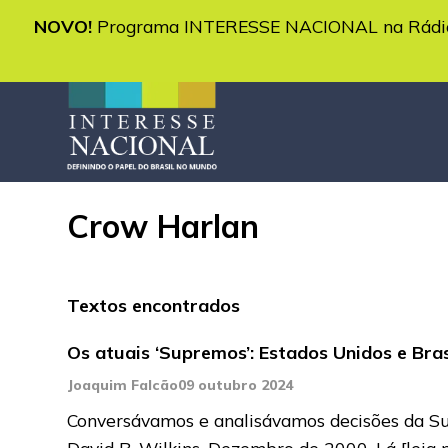
NOVO!
Programa INTERESSE NACIONAL na Rádio 
Crow Harlan
Textos encontrados
Os atuais ‘Supremos’: Estados Unidos e Bras
Joaquim Falcão
09 outubro 2024
Conversávamos e analisávamos decisões da Sup
David B. Wilkins. Dezembro de 2000. Lá
[leia 