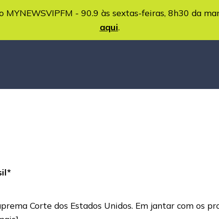
MYNEWSVIPFM - 90.9 às sextas-feiras, 8h30 da ma
aqui
.
il*
rema Corte dos Estados Unidos. Em jantar com os pro
mais]