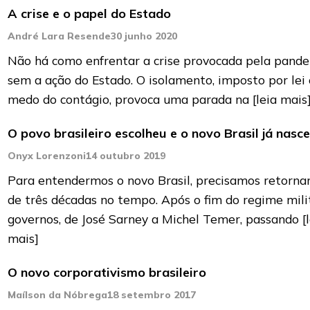
A crise e o papel do Estado
André Lara Resende
30 junho 2020
Não há como enfrentar a crise provocada pela pand
sem a ação do Estado. O isolamento, imposto por lei
medo do contágio, provoca uma parada na
[leia mais
O povo brasileiro escolheu e o novo Brasil já nasc
Onyx Lorenzoni
14 outubro 2019
Para entendermos o novo Brasil, precisamos retorna
de três décadas no tempo. Após o fim do regime milit
governos, de José Sarney a Michel Temer, passando
[
mais]
O novo corporativismo brasileiro
Maílson da Nóbrega
18 setembro 2017