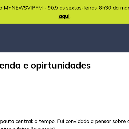
MYNEWSVIPFM - 90.9 às sextas-feiras, 8h30 da ma
aqui
.
enda e opirtunidades
pauta central: o tempo. Fui convidado a pensar sobre 
entes e fatos
[leia mais]