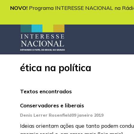
NOVO!
Programa INTERESSE NACIONAL na Rádio 
ética na política
Textos encontrados
Conservadores e liberais
Denis Lerrer Rosenfield
09 janeiro 2019
Ideias orientam ações que tanto podem conduz
anomia social e, em casos mais
[leia mais]