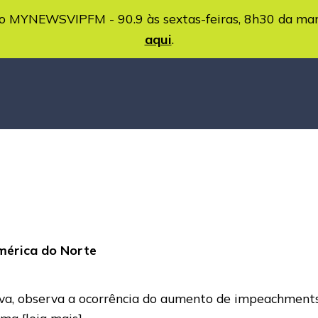
MYNEWSVIPFM - 90.9 às sextas-feiras, 8h30 da ma
aqui
.
América do Norte
Silva, observa a ocorrência do aumento de impeachmen
rema
[leia mais]