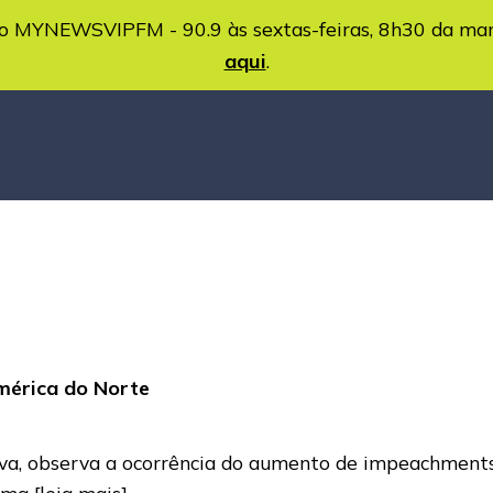
MYNEWSVIPFM - 90.9 às sextas-feiras, 8h30 da ma
aqui
.
América do Norte
Silva, observa a ocorrência do aumento de impeachmen
rema
[leia mais]