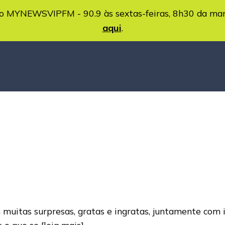
MYNEWSVIPFM - 90.9 às sextas-feiras, 8h30 da ma
aqui
.
 muitas surpresas, gratas e ingratas, juntamente com 
s o que se
[leia mais]