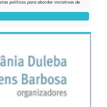
tas políticos para abordar iniciativas de