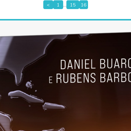
<
1
…
15
16
Paginação
de
posts