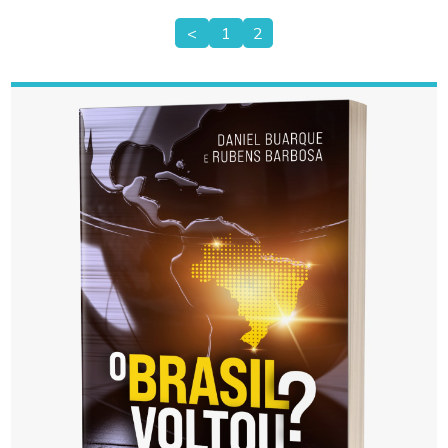
<
1
2
Paginação
de
posts