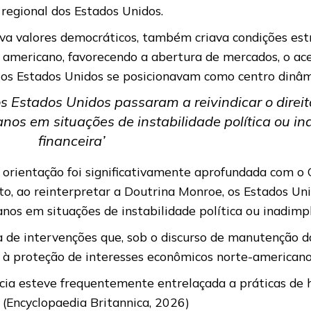
a regional dos Estados Unidos.
 valores democráticos, também criava condições estru
e americano, favorecendo a abertura de mercados, o ac
l os Estados Unidos se posicionavam como centro dinâ
s Estados Unidos passaram a reivindicar o direito
nos em situações de instabilidade política ou i
financeira’
sa orientação foi significativamente aprofundada com o 
, ao reinterpretar a Doutrina Monroe, os Estados Unid
nos em situações de instabilidade política ou inadimpl
 de intervenções que, sob o discurso de manutenção da
 e à proteção de interesses econômicos norte-american
acia esteve frequentemente entrelaçada a práticas de
s (Encyclopaedia Britannica, 2026)