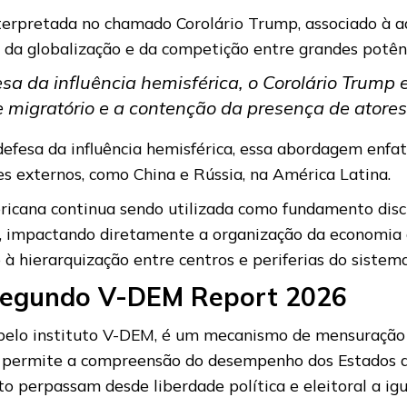
einterpretada no chamado Corolário Trump, associado à 
da globalização e da competição entre grandes potên
a da influência hemisférica, o Corolário Trump e
 migratório e a contenção da presença de atores
efesa da influência hemisférica, essa abordagem enfat
es externos, como China e Rússia, na América Latina.
ricana continua sendo utilizada como fundamento disc
o, impactando diretamente a organização da economia g
 e à hierarquização entre centros e periferias do sistem
 segundo V-DEM Report 2026
pelo instituto V-DEM, é um mecanismo de mensuração d
 permite a compreensão do desempenho dos Estados a p
tuto perpassam desde liberdade política e eleitoral a i