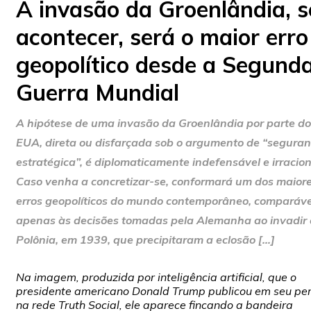
A invasão da Groenlândia, s
acontecer, será o maior erro
geopolítico desde a Segund
Guerra Mundial
A hipótese de uma invasão da Groenlândia por parte do
EUA, direta ou disfarçada sob o argumento de “segura
estratégica”, é diplomaticamente indefensável e irracion
Caso venha a concretizar-se, conformará um dos maior
erros geopolíticos do mundo contemporâneo, comparáve
apenas às decisões tomadas pela Alemanha ao invadir 
Polônia, em 1939, que precipitaram a eclosão […]
Na imagem, produzida por inteligência artificial, que o
presidente americano Donald Trump publicou em seu perf
na rede Truth Social, ele aparece fincando a bandeira