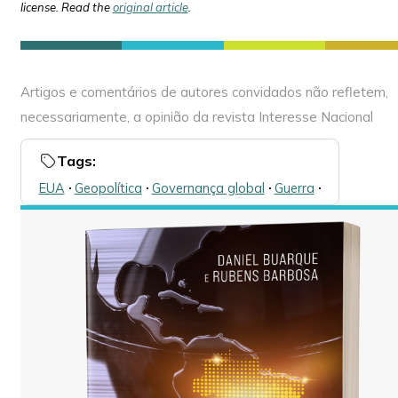
license. Read the
original article
.
Artigos e comentários de autores convidados não refletem,
necessariamente, a opinião da revista Interesse Nacional
Tags:
EUA
🞌
Geopolítica
🞌
Governança global
🞌
Guerra
🞌