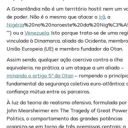
A Groenlândia não é um território hostil nem um v
de poder. Não é o mesmo que atacar o
Irã
, a
Nigéria
%20no%20noroeste%20da%20Nig%C3%A9
“”) ou a
Venezuela
. Isto porque trata-se de uma reg
vinculada à Dinamarca, aliada do Ocidente, membro
União Europeia (UE) e membro fundador da Otan.
Assim sendo, qualquer ação coerciva contra a ilha
equivaleria, na prática, a um ataque a um aliado –
minando o artigo 5º da Otan
– rompendo o princípi
fundamental da segurança coletiva euro-atlântica: 
confiança mútua entre os parceiros.
À luz da teoria do realismo ofensivo, formulada por
John Mearsheimer em The Tragedy of Great Power
Politics, o comportamento das grandes potências
organiza-se em torno de três premissas centrais: a