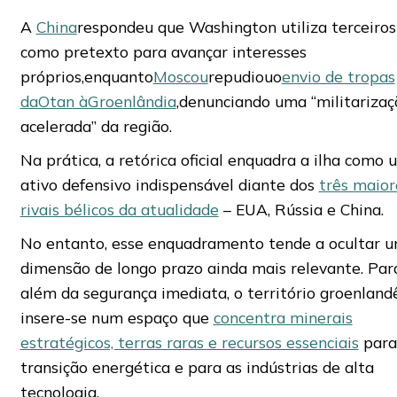
A
China
respondeu que Washington utiliza terceiros
como pretexto para avançar interesses
próprios,enquanto
Moscou
repudiouo
envio de tropas
daOtan àGroenlândia
,denunciando uma “militarizaç
acelerada” da região.
Na prática, a retórica oficial enquadra a ilha como 
ativo defensivo indispensável diante dos
três maior
rivais bélicos da atualidade
– EUA, Rússia e China.
No entanto, esse enquadramento tende a ocultar 
dimensão de longo prazo ainda mais relevante. Par
além da segurança imediata, o território groenland
insere-se num espaço que
concentra minerais
estratégicos, terras raras e recursos essenciais
para
transição energética e para as indústrias de alta
tecnologia.