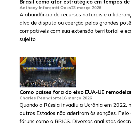
Brasil como ator estratégico em tempos de
Anthony Inforçatti Oaks
23 março 2026
A abundância de recursos naturais e a lideran
alvo de disputa ou coerção pelas grandes pot
compatíveis com sua extensão territorial e eco
sujeito
Como países fora do eixo EUA‑UE remodelam
Charles Pennaforte
18 março 2026
Quando a Rússia invadiu a Ucrânia em 2022, mui
outros Estados não aderiram às sanções. Pel
fóruns como o BRICS. Diversos analistas des