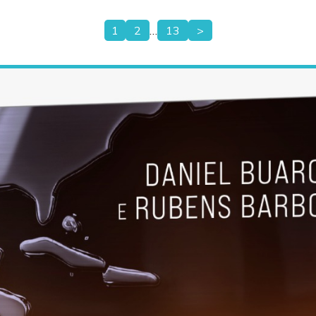
1
2
…
13
>
Paginação
de
posts