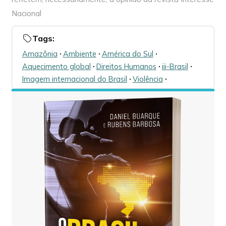
Nacional
Tags:
Amazônia
🞌
Ambiente
🞌
América do Sul
🞌
Aquecimento global
🞌
Direitos Humanos
🞌
iii-Brasil
🞌
Imagem internacional do Brasil
🞌
Violência
🞌