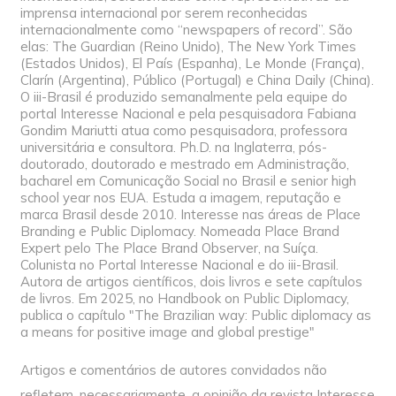
imprensa internacional por serem reconhecidas
internacionalmente como “newspapers of record”. São
elas: The Guardian (Reino Unido), The New York Times
(Estados Unidos), El País (Espanha), Le Monde (França),
Clarín (Argentina), Público (Portugal) e China Daily (China).
O iii-Brasil é produzido semanalmente pela equipe do
portal Interesse Nacional e pela pesquisadora Fabiana
Gondim Mariutti atua como pesquisadora, professora
universitária e consultora. Ph.D. na Inglaterra, pós-
doutorado, doutorado e mestrado em Administração,
bacharel em Comunicação Social no Brasil e senior high
school year nos EUA. Estuda a imagem, reputação e
marca Brasil desde 2010. Interesse nas áreas de Place
Branding e Public Diplomacy. Nomeada Place Brand
Expert pelo The Place Brand Observer, na Suíça.
Colunista no Portal Interesse Nacional e do iii-Brasil.
Autora de artigos científicos, dois livros e sete capítulos
de livros. Em 2025, no Handbook on Public Diplomacy,
publica o capítulo "The Brazilian way: Public diplomacy as
a means for positive image and global prestige"
Artigos e comentários de autores convidados não
refletem, necessariamente, a opinião da revista Interesse