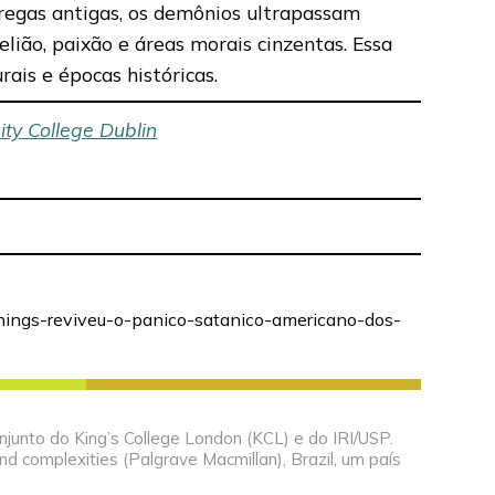
regas antigas, os demônios ultrapassam
lião, paixão e áreas morais cinzentas. Essa
ais e épocas históricas.
nity College Dublin
things-reviveu-o-panico-satanico-americano-dos-
njunto do King’s College London (KCL) e do IRI/USP.
nd complexities (Palgrave Macmillan), Brazil, um país