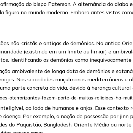
a afirmação do bispo Paterson. A alternância do diab
 da figura no mundo moderno. Embora antes vistos co
ões não-cristãs e antigas de demônios. No antigo Ori
ridade (existindo em um limite ou limiar) e ambivalên
ctos, identificando os demônios como inequivocamente
ção ambivalente de longa data de demônios e satanás
imigos. Nas sociedades muçulmanas mediterrâneas e alé
a parte concreta da vida, devido à herança cultural e 
ragoes-aterrorizantes-fazem-parte-de-muitas-religioes-ha-m
nteligível, ao lado de humanos e anjos. Esse contexto
e doença. Por exemplo, a noção de possessão por jinn 
s do Paquistão, Bangladesh, Oriente Médio ou norte d
vidas nesses casos.