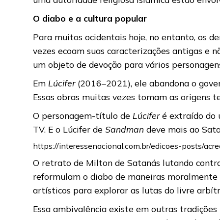
O diabo e a cultura popular
Para muitos ocidentais hoje, no entanto, os d
vezes ecoam suas caracterizações antigas e 
um objeto de devoção para vários personagens 
Em
Lúcifer
(2016–2021), ele abandona o govern
Essas obras muitas vezes tomam as origens t
O personagem-título de
Lúcifer
é extraído do 
TV. E o Lúcifer de
Sandman
deve mais ao Sata
https://interessenacional.com.br/edicoes-posts/ac
O retrato de Milton de Satanás lutando contra
reformulam o diabo de maneiras moralmente a
artísticos para explorar as lutas do livre arbí
Essa ambivalência existe em outras tradições re