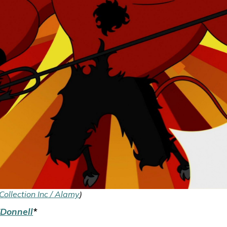
Collection Inc / Alamy
)
’Donnell
*