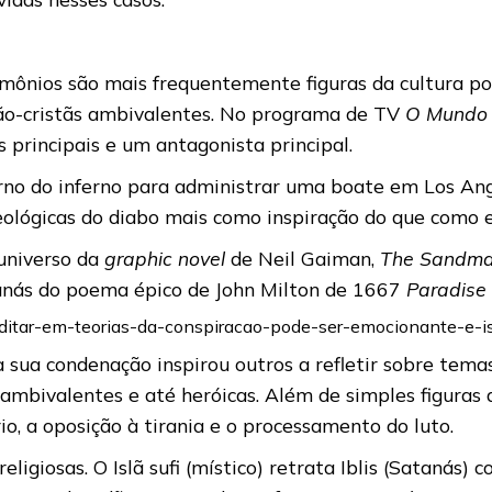
emônios são mais frequentemente figuras da cultura po
não-cristãs ambivalentes. No programa de TV
O Mundo 
principais e um antagonista principal.
o do inferno para administrar uma boate em Los Angele
eológicas do diabo mais como inspiração do que como 
universo da
graphic novel
de Neil Gaiman,
The Sandm
nás do poema épico de John Milton de 1667
Paradise
reditar-em-teorias-da-conspiracao-pode-ser-emocionante-e-i
 sua condenação inspirou outros a refletir sobre temas 
mbivalentes e até heróicas. Além de simples figuras 
trio, a oposição à tirania e o processamento do luto.
ligiosas. O Islã sufi (místico) retrata Iblis (Satanás)