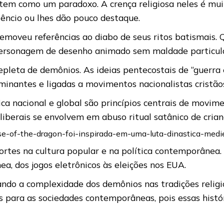
istem como um paradoxo. A crença religiosa neles é m
lêncio ou lhes dão pouco destaque.
removeu referências ao diabo de seus ritos batismais
personagem de desenho animado sem maldade particula
pleta de demônios. As ideias pentecostais de “guerra 
minantes e ligadas a movimentos nacionalistas cristão
tica nacional e global são princípios centrais de mov
 liberais se envolvem em abuso ritual satânico de crian
ouse-of-the-dragon-foi-inspirada-em-uma-luta-dinastica-med
rtes na cultura popular e na política contemporânea.
, dos jogos eletrônicos às eleições nos EUA.
ndo a complexidade dos demônios nas tradições religio
as para as sociedades contemporâneas, pois essas his