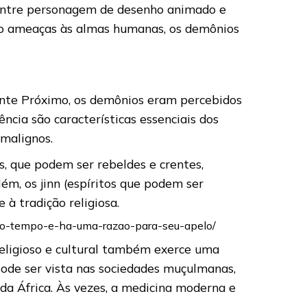
o entre personagem de desenho animado e
mo ameaças às almas humanas, os demônios
ente Próximo, os demônios eram percebidos
cia são características essenciais dos
 malignos.
, que podem ser rebeldes e crentes,
m, os jinn (espíritos que podem ser
à tradição religiosa.
uito-tempo-e-ha-uma-razao-para-seu-apelo/
 religioso e cultural também exerce uma
pode ser vista nas sociedades muçulmanas,
a África. Às vezes, a medicina moderna e