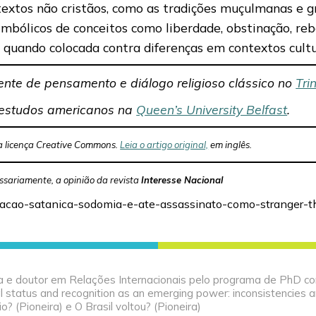
extos não cristãos, como as tradições muçulmanas e g
mbólicos de conceitos como liberdade, obstinação, rebe
quando colocada contra diferenças em contextos cultur
ente de pensamento e diálogo religioso clássico no
Tri
estudos americanos na
Queen’s University Belfast
.
 licença Creative Commons.
Leia o artigo original,
em inglês.
ssariamente, a opinião da revista
Interesse Nacional
doracao-satanica-sodomia-e-ate-assassinato-como-stranger-
ista e doutor em Relações Internacionais pelo programa de PhD co
al status and recognition as an emerging power: inconsistencies a
o? (Pioneira) e O Brasil voltou? (Pioneira)