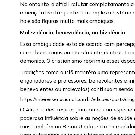
No entanto, é difícil refutar completamente 
ameaça ativa faz parte da complexa história
hoje são figuras muito mais ambíguas.
Malevolência, benevolência, ambivalência
Essa ambiguidade está de acordo com percepç
como bons, maus ou moralmente neutros. Limina
demônios. O cristianismo reprimiu esses aspe
Tradições como o Islã mantêm uma representa
enganadores e professores, benevolentes e in
benevolentes ou malévolos) continuam sendo um
https://interessenacional.com.br/edicoes-posts/d
O Alcorão descreve os jinn como uma espécie i
poderosa influência sobre as noções de saúde 
mas também no Reino Unido, entre comunidade
uma autoridade religiosa islâmica estão envol