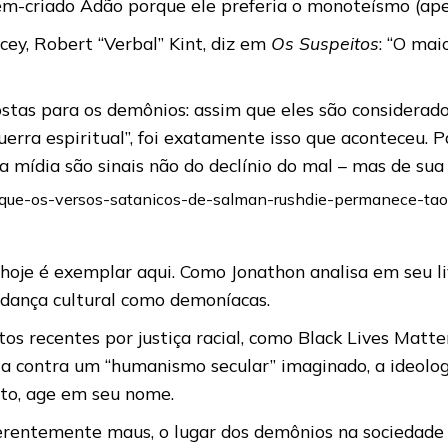
ém-criado Adão porque ele preferia o monoteísmo (apen
ey, Robert “Verbal” Kint, diz em
Os Suspeitos
: “O mai
 costas para os demônios: assim que eles são considera
erra espiritual”, foi exatamente isso que aconteceu. Pa
 mídia são sinais não do declínio do mal – mas de sua
or-que-os-versos-satanicos-de-salman-rushdie-permanece-ta
hoje é exemplar aqui. Como Jonathon analisa em seu li
udança cultural como demoníacas.
s recentes por justiça racial, como Black Lives Matte
a contra um “humanismo secular” imaginado, a ideolog
nto, age em seu nome.
erentemente maus, o lugar dos demônios na sociedad