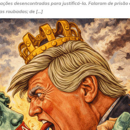
ações desencontradas para justificá-la. Falaram de prisão 
as roubadas; de […]