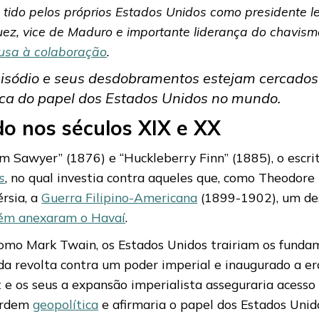
ido pelos próprios Estados Unidos como presidente le
ez, vice de Maduro e importante liderança do chavi
usa à colaboração
.
isódio e seus desdobramentos estejam cercados 
ca do papel dos Estados Unidos no mundo.
o nos séculos XIX e XX
m Sawyer” (1876) e “Huckleberry Finn” (1885), o escri
s
, no qual investia contra aqueles que, como Theodore
rsia, a
Guerra Filipino-Americana
(1899-1902), um d
ém anexaram o Havaí
.
o Mark Twain, os Estados Unidos trairiam os fundame
do da revolta contra um poder imperial e inaugurado a
t e os seus a expansão imperialista asseguraria acesso
 ordem
geopolítica
e afirmaria o papel dos Estados Un