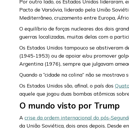
Por outro lado, os Estados Unidos lideraram, 
Pacto de Varsóvia, liderado pela União Sovié
Mediterrâneo, cruzamento entre Europa, África
O equilíbrio de forças nucleares dos dois gra
guerras localizadas, muitas delas com a part
Os Estados Unidos tampouco se abstiveram d
(1945-1953) ou de apoiar e/ou promover golpes
Argentina (1976), sempre que julgavam ameaça
Quando a “cidade na colina” não se mostrava s
Os Estados Unidos são, afinal, o país dos
Quato
aquele que jogou duas bombas atômicas sobre
O mundo visto por Trump
A
crise da ordem internacional do pós-Segun
da União Soviética, dois anos depois. Desde e