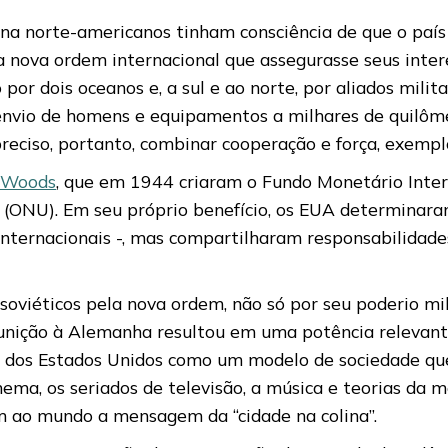
rna norte-americanos tinham consciência de que o país 
ma nova ordem internacional que assegurasse seus inter
o por dois oceanos e, a sul e ao norte, por aliados mil
 o envio de homens e equipamentos a milhares de quilô
reciso, portanto, combinar cooperação e força, exempl
n Woods
, que em 1944 criaram o Fundo Monetário Intern
(ONU). Em seu próprio benefício, os EUA determinaram
ternacionais -, mas compartilharam responsabilidades 
s soviéticos pela nova ordem, não só por seu poderio mi
unição à Alemanha resultou em uma potência relevant
dos Estados Unidos como um modelo de sociedade que, p
nema, os seriados de televisão, a música e teorias da m
m ao mundo a mensagem da “cidade na colina”.