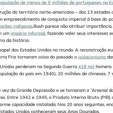
população de menos de 9 milhões de portugueses na E
rução do território norte-americano – dos 13 estados o
oi um empreendimento de conquista imperial à base do 
nações indígenas
.Bush parece não atribuir importânci
am um
império informal
, fazendo valer seus interesses 
io da história.
papel dos Estados Unidos no mundo. A reconstrução eur
uerra Fria tornaram coisa do passado o
isolacionismo
da
os Unidos perderam na Segunda Guerra
418 mil
homens (
opulação do país em 1940), 20 milhões de chineses, 7
e vez da Grande Depressão e se tornaram o “Arsenal da
res. Entre 1942 e 1945, o Produto Interno Bruto (PIB)
enorme capacidade instalada. Nos 20 anos seguintes, 
 Estados Unidos conheceram seus Anos Dourados.