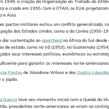
em 1949, a criação da Organização do Tratado do Atlân
tica e criado em 1955. Com a OTAN, os EUA projetaram 
 e Ásia.
ndes pactos militares evitou um conflito generalizado,
icipação dos Estados Unidos, como a da Coréia (1950-1
e dar sustentação ao
apartheid
na África do Sul desd
 de estado, como no Irã (1953), na Guatemala (1954), 
dos seus interesses políticos, econômicos ou estratég
uficiente para garantir os interesses norte-americanos,
rze Pontos
de Woodrow Wilson e das
Quatro Liberda
 o Japão.
da Guerra
teve seu momento inicial com a Queda do Mur
ntão, presidentes norte-americanos se viram na contin