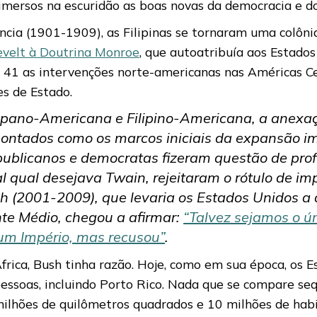
imersos na escuridão as boas novas da democracia e do
ncia (1901-1909), as Filipinas se tornaram uma colôn
evelt à Doutrina Monroe
, que autoatribuía aos Estados
m 41 as intervenções norte-americanas nas Américas Cen
s de Estado.
pano-Americana e Filipino-Americana, a anexação
ontados como os marcos iniciais da expansão im
publicanos e democratas fizeram questão de prof
l qual desejava Twain, rejeitaram o rótulo de imp
 (2001-2009), que levaria os Estados Unidos a d
nte Médio, chegou a afirmar:
“Talvez sejamos o ún
um Império, mas recusou”
.
rica, Bush tinha razão. Hoje, como em sua época, os 
pessoas, incluindo Porto Rico. Nada que se compare s
ilhões de quilômetros quadrados e 10 milhões de habit