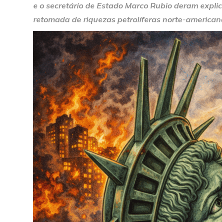
e o secretário de Estado Marco Rubio deram explic
retomada de riquezas petrolíferas norte-american