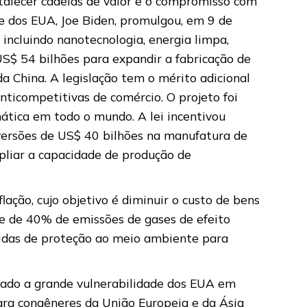
rtalecer cadeias de valor e o compromisso com
te dos EUA, Joe Biden, promulgou, em 9 de
 incluindo nanotecnologia, energia limpa,
 US$ 54 bilhões para expandir a fabricação de
 China. A legislação tem o mérito adicional
nticompetitivas de comércio. O projeto foi
rmática em todo o mundo. A lei incentivou
versões de US$ 40 bilhões na manufatura de
pliar a capacidade de produção de
ção, cujo objetivo é diminuir o custo de bens
te de 40% de emissões de gases de efeito
didas de proteção ao meio ambiente para
rado a grande vulnerabilidade dos EUA em
para congêneres da União Europeia e da Ásia