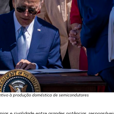
centivo à produção doméstica de semicondutores
 e rivalidade entre grandes potências, responsáveis