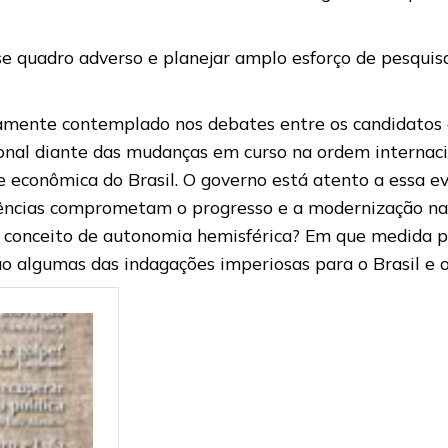
sse quadro adverso e planejar amplo esforço de pesquis
mente contemplado nos debates entre os candidatos 
onal diante das mudanças em curso na ordem internac
de econômica do Brasil. O governo está atento a essa e
ências comprometam o progresso e a modernização naci
 conceito de autonomia hemisférica? Em que medida po
são algumas das indagações imperiosas para o Brasil e 