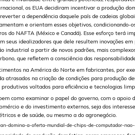
ernacional, os EUA decidiram incentivar a produção do
 reverter a dependência daquele país de cadeias globa
ndamentam e orientam esses objetivos, condicionando-
os do NAFTA (México e Canadá). Esse esforço terá imp
am seus idealizadores que dele resultem inovações em 
ão industrial a partir de novos padrões, mais complex
rbono, que refletem a consciência das responsabilida
timentos na América do Norte em fabricantes, por exem
da atrasados na criação de condições para produção d
produtivos voltados para eficiência e tecnologias limp
, bem como examinar o papel do governo, com o apoio d
comércio e do investimento externos, seja dos interesse
létricos e de saúde, ou mesmo a do agronegócio.
taiwan-domina-a-oferta-mundial-de-chips-de-computador-nao