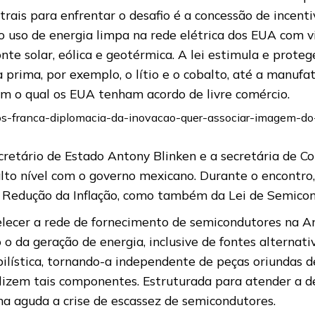
rais para enfrentar o desafio é a concessão de incenti
ao uso de energia limpa na rede elétrica dos EUA com 
onte solar, eólica e geotérmica. A lei estimula e prot
rima, por exemplo, o lítio e o cobalto, até a manufat
om o qual os EUA tenham acordo de livre comércio.
rlos-franca-diplomacia-da-inovacao-quer-associar-imagem-do
cretário de Estado Antony Blinken e a secretária de 
to nível com o governo mexicano. Durante o encontro,
 Redução da Inflação, como também da Lei de Semicon
lecer a rede de fornecimento de semicondutores na Am
o da geração de energia, inclusive de fontes alternati
ilística, tornando-a independente de peças oriundas d
ilizem tais componentes. Estruturada para atender a 
ma aguda a crise de escassez de semicondutores.