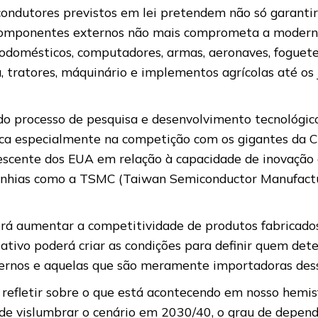
condutores previstos em lei pretendem não só garanti
 componentes externos não mais comprometa a moderna 
rodomésticos, computadores, armas, aeronaves, foguet
a, tratores, máquinário e implementos agrícolas até os 
 do processo de pesquisa e desenvolvimento tecnológic
ca especialmente na competição com os gigantes da Ch
escente dos EUA em relação à capacidade de inovação e
nhias como a TSMC (Taiwan Semiconductor Manufactu
erá aumentar a competitividade de produtos fabricado
slativo poderá criar as condições para definir quem det
rnos e aquelas que são meramente importadoras desse
refletir sobre o que está acontecendo em nosso hemisf
de vislumbrar o cenário em 2030/40, o grau de depend