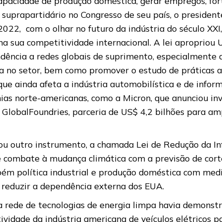
 capacidade de produção doméstica, gerar empregos, fo
 suprapartidário no Congresso de seu país, o presiden
022, com o olhar no futuro da indústria do século XXI,
e na sua competitividade internacional. A lei apropriou
ência a redes globais de suprimento, especialmente da
ica no setor, bem como promover o estudo de práticas a
 que ainda afeta a indústria automobilística e de info
ias norte-americanas, como a Micron, que anunciou in
GlobalFoundries, parceria de US$ 4,2 bilhões para am
 outro instrumento, a chamada Lei de Redução da Infla
 de combate à mudança climática com a previsão de cor
mbém política industrial e produção doméstica com me
 e reduzir a dependência externa dos EUA.
a rede de tecnologias de energia limpa havia demonst
tividade da indústria americana de veículos elétricos 