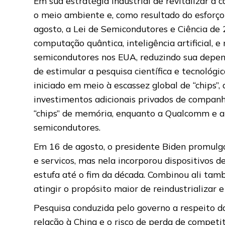
Em sua estratégia industrial de revitalizar a
o meio ambiente e, como resultado do esforço
agosto, a Lei de Semicondutores e Ciência de 2
computação quântica, inteligência artificial, 
semicondutores nos EUA, reduzindo sua depend
de estimular a pesquisa científica e tecnológ
iniciado em meio à escassez global de “chips”,
investimentos adicionais privados de companh
“chips” de memória, enquanto a Qualcomm e a 
semicondutores.
Em 16 de agosto, o presidente Biden promulgou
e servicos, mas nela incorporou dispositivos
estufa até o fim da década. Combinou ali ta
atingir o propósito maior de reindustrializar
Pesquisa conduzida pelo governo a respeito d
relação à China e o risco de perda de competi